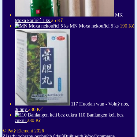
MK
Moxa kouřící 1 ks
25
Kč
MN Moxa nekouřící 5 ks
190
Kč
117 Huodan wan - Volný nos,
dutiny
230
Kč
110 Banlangen keli bez
cukru
230
Kč
© Pátý Element 2026
Zásady ochrany osobních údajů
Built with WooCommerce
.