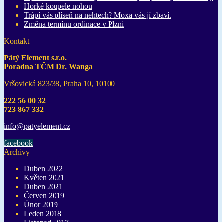
Horké koupele nohou
Trápí vás plíseň na nehtech? Moxa vás jí zbaví.
Změna termínu ordinace v Plzni
Kontakt
Pátý Element s.r.o.
Poradna TČM Dr. Wanga
Vršovická 823/38, Praha 10, 10100
222 56 00 32
723 867 332
info@pat
yelement
.cz
facebook
Archivy
Duben 2022
Květen 2021
Duben 2021
Červen 2019
Únor 2019
Leden 2018