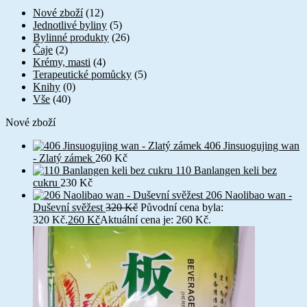
Nové zboží
(12)
Jednotlivé byliny
(5)
Bylinné produkty
(26)
Čaje
(2)
Krémy, masti
(4)
Terapeutické pomůcky
(5)
Knihy
(0)
Vše
(40)
Nové zboží
406 Jinsuogujing wan
- Zlatý zámek
260
Kč
110 Banlangen keli bez
cukru
230
Kč
206 Naolibao wan -
Duševní svěžest
320
Kč
Původní cena byla:
320 Kč.
260
Kč
Aktuální cena je: 260 Kč.