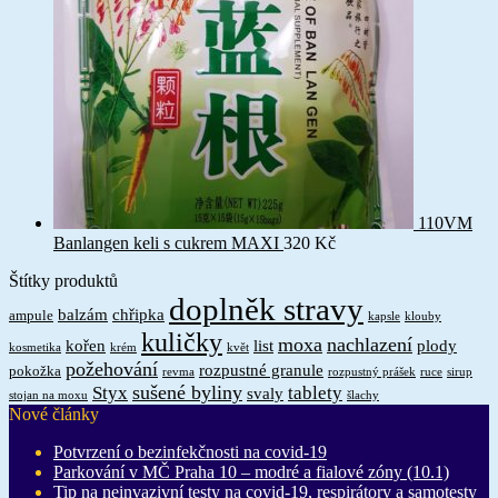
110VM
Banlangen keli s cukrem MAXI
320
Kč
Štítky produktů
doplněk stravy
balzám
chřipka
ampule
kapsle
klouby
kuličky
moxa
nachlazení
kořen
list
plody
kosmetika
krém
květ
požehování
rozpustné granule
pokožka
revma
rozpustný prášek
ruce
sirup
sušené byliny
Styx
tablety
svaly
stojan na moxu
šlachy
Nové články
Potvrzení o bezinfekčnosti na covid-19
Parkování v MČ Praha 10 – modré a fialové zóny (10.1)
Tip na neinvazivní testy na covid-19, respirátory a samotesty