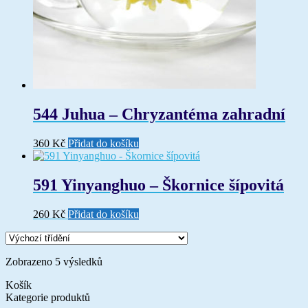
544 Juhua – Chryzantéma zahradní
360
Kč
Přidat do košíku
591 Yinyanghuo – Škornice šípovitá
260
Kč
Přidat do košíku
Zobrazeno 5 výsledků
Košík
Kategorie produktů