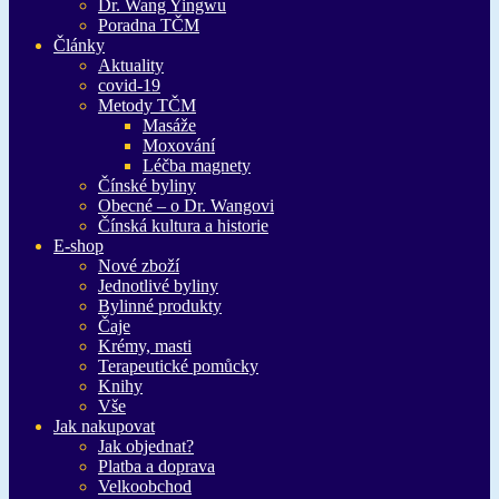
Dr. Wang Yingwu
Poradna TČM
Články
Aktuality
covid-19
Metody TČM
Masáže
Moxování
Léčba magnety
Čínské byliny
Obecné – o Dr. Wangovi
Čínská kultura a historie
E-shop
Nové zboží
Jednotlivé byliny
Bylinné produkty
Čaje
Krémy, masti
Terapeutické pomůcky
Knihy
Vše
Jak nakupovat
Jak objednat?
Platba a doprava
Velkoobchod