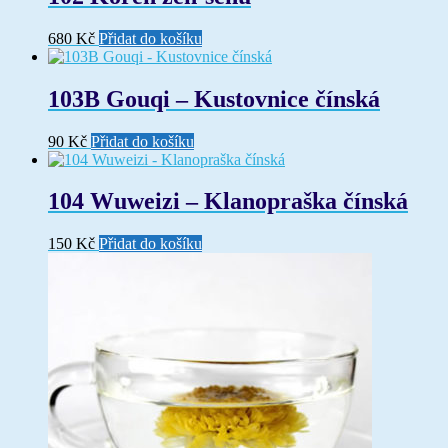
680
Kč
Přidat do košíku
103B Gouqi – Kustovnice čínská
90
Kč
Přidat do košíku
104 Wuweizi – Klanopraška čínská
150
Kč
Přidat do košíku