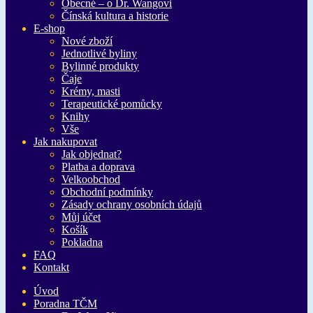
Obecné – o Dr. Wangovi
Čínská kultura a historie
E-shop
Nové zboží
Jednotlivé byliny
Bylinné produkty
Čaje
Krémy, masti
Terapeutické pomůcky
Knihy
Vše
Jak nakupovat
Jak objednat?
Platba a doprava
Velkoobchod
Obchodní podmínky
Zásady ochrany osobních údajů
Můj účet
Košík
Pokladna
FAQ
Kontakt
Úvod
Poradna TČM