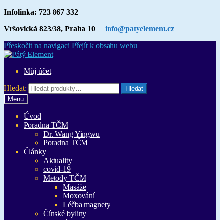
Infolinka: 723 867 332
Vršovická 823/38, Praha 10
info@patyelement.cz
Přeskočit na navigaci
Přejít k obsahu webu
Můj účet
Hledat:
Hledat
Menu
Úvod
Poradna TČM
Dr. Wang Yingwu
Poradna TČM
Články
Aktuality
covid-19
Metody TČM
Masáže
Moxování
Léčba magnety
Čínské byliny