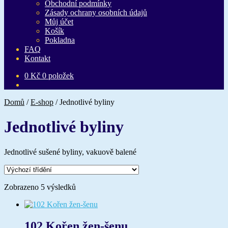
Obchodní podmínky
Zásady ochrany osobních údajů
Můj účet
Košík
Pokladna
FAQ
Kontakt
0
Kč
0 položek
Domů
/
E-shop
/
Jednotlivé byliny
Jednotlivé byliny
Jednotlivé sušené byliny, vakuově balené
Zobrazeno 5 výsledků
102 Kořen žen-šenu