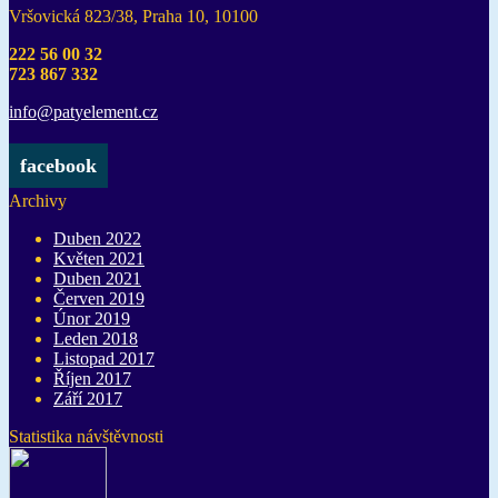
Vršovická 823/38, Praha 10, 10100
222 56 00 32
723 867 332
info@pat
yelement
.cz
facebook
Archivy
Duben 2022
Květen 2021
Duben 2021
Červen 2019
Únor 2019
Leden 2018
Listopad 2017
Říjen 2017
Září 2017
Statistika návštěvnosti