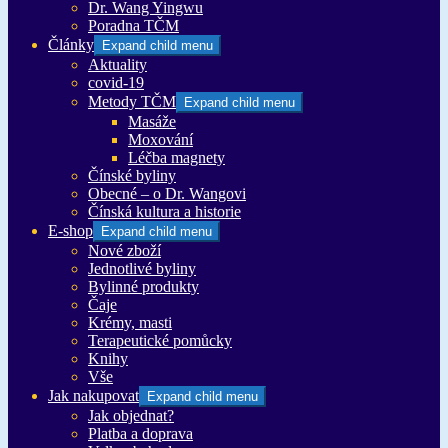
Dr. Wang Yingwu
Poradna TČM
Články
Expand child menu
Aktuality
covid-19
Metody TČM
Expand child menu
Masáže
Moxování
Léčba magnety
Čínské byliny
Obecné – o Dr. Wangovi
Čínská kultura a historie
E-shop
Expand child menu
Nové zboží
Jednotlivé byliny
Bylinné produkty
Čaje
Krémy, masti
Terapeutické pomůcky
Knihy
Vše
Jak nakupovat
Expand child menu
Jak objednat?
Platba a doprava