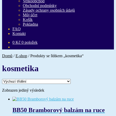
Velkoobchod
Obchodní podmínky
Zásady ochrany osobních údajů
Můj účet
Košík
Pokladna
FAQ
Kontakt
0
Kč
0 položek
Domů
/
E-shop
/
Produkty se štítkem „kosmetika“
kosmetika
Zobrazen jediný výsledek
BB50 Bramborový balzám na ruce