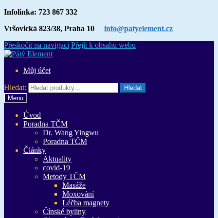
Infolinka: 723 867 332
Vršovická 823/38, Praha 10
info@patyelement.cz
Přeskočit na navigaci
Přejít k obsahu webu
Můj účet
Hledat:
Hledat
Menu
Úvod
Poradna TČM
Dr. Wang Yingwu
Poradna TČM
Články
Aktuality
covid-19
Metody TČM
Masáže
Moxování
Léčba magnety
Čínské byliny