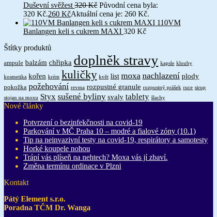
Duševní svěžest
320
Kč
Původní cena byla:
320 Kč.
260
Kč
Aktuální cena je: 260 Kč.
110VM
Banlangen keli s cukrem MAXI
320
Kč
Štítky produktů
doplněk stravy
balzám
chřipka
ampule
kapsle
klouby
kuličky
moxa
nachlazení
kořen
list
plody
kosmetika
krém
květ
požehování
rozpustné granule
pokožka
revma
rozpustný prášek
ruce
sirup
sušené byliny
Styx
tablety
svaly
stojan na moxu
šlachy
Nové články
Potvrzení o bezinfekčnosti na covid-19
Parkování v MČ Praha 10 – modré a fialové zóny (10.1)
Tip na neinvazivní testy na covid-19, respirátory a samotesty
Horké koupele nohou
Trápí vás plíseň na nehtech? Moxa vás jí zbaví.
Změna termínu ordinace v Plzni
Kontakt
Pátý Element s.r.o.
Poradna TČM Dr. Wanga