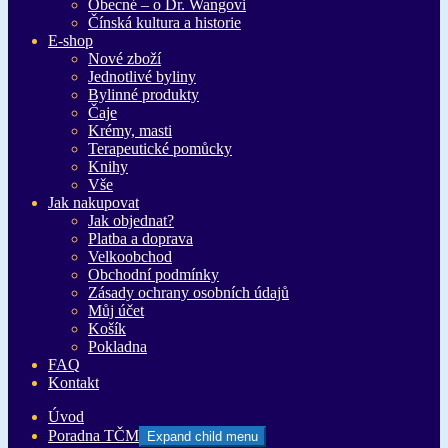
Obecné – o Dr. Wangovi
Čínská kultura a historie
E-shop
Nové zboží
Jednotlivé byliny
Bylinné produkty
Čaje
Krémy, masti
Terapeutické pomůcky
Knihy
Vše
Jak nakupovat
Jak objednat?
Platba a doprava
Velkoobchod
Obchodní podmínky
Zásady ochrany osobních údajů
Můj účet
Košík
Pokladna
FAQ
Kontakt
Úvod
Poradna TČM
Expand child menu