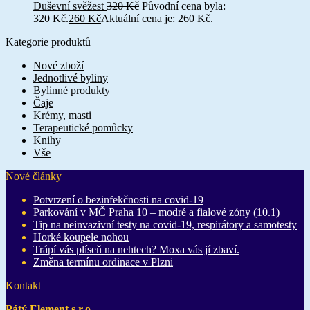
Duševní svěžest
320
Kč
Původní cena byla:
320 Kč.
260
Kč
Aktuální cena je: 260 Kč.
Kategorie produktů
Nové zboží
Jednotlivé byliny
Bylinné produkty
Čaje
Krémy, masti
Terapeutické pomůcky
Knihy
Vše
Nové články
Potvrzení o bezinfekčnosti na covid-19
Parkování v MČ Praha 10 – modré a fialové zóny (10.1)
Tip na neinvazivní testy na covid-19, respirátory a samotesty
Horké koupele nohou
Trápí vás plíseň na nehtech? Moxa vás jí zbaví.
Změna termínu ordinace v Plzni
Kontakt
Pátý Element s.r.o.