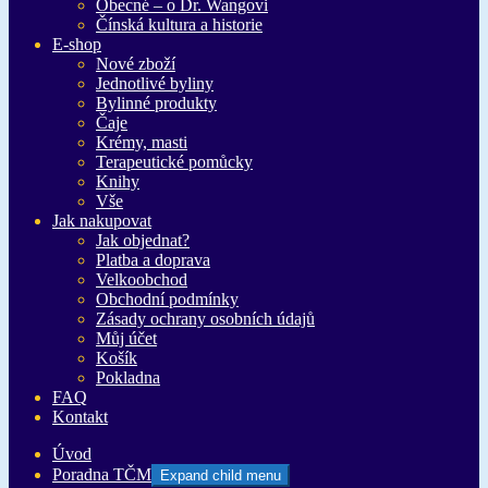
Obecné – o Dr. Wangovi
Čínská kultura a historie
E-shop
Nové zboží
Jednotlivé byliny
Bylinné produkty
Čaje
Krémy, masti
Terapeutické pomůcky
Knihy
Vše
Jak nakupovat
Jak objednat?
Platba a doprava
Velkoobchod
Obchodní podmínky
Zásady ochrany osobních údajů
Můj účet
Košík
Pokladna
FAQ
Kontakt
Úvod
Poradna TČM
Expand child menu