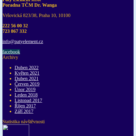
Poradna TČM Dr. Wanga
Vršovická 823/38, Praha 10, 10100
222 56 00 32
723 867 332
info@pat
yelement
.cz
facebook
Archivy
Duben 2022
Květen 2021
Duben 2021
Červen 2019
Únor 2019
Leden 2018
Listopad 2017
Říjen 2017
Září 2017
Statistika návštěvnosti