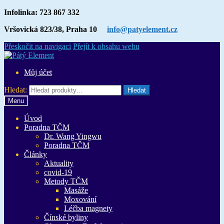
Infolinka: 723 867 332
Vršovická 823/38, Praha 10
info@patyelement.cz
Přeskočit na navigaci
Přejít k obsahu webu
Můj účet
Hledat:
Hledat
Menu
Úvod
Poradna TČM
Dr. Wang Yingwu
Poradna TČM
Články
Aktuality
covid-19
Metody TČM
Masáže
Moxování
Léčba magnety
Čínské byliny