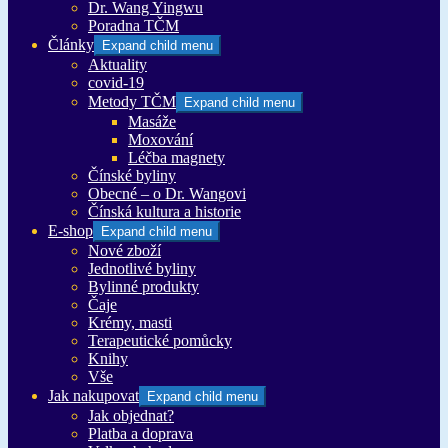
Dr. Wang Yingwu
Poradna TČM
Články
Expand child menu
Aktuality
covid-19
Metody TČM
Expand child menu
Masáže
Moxování
Léčba magnety
Čínské byliny
Obecné – o Dr. Wangovi
Čínská kultura a historie
E-shop
Expand child menu
Nové zboží
Jednotlivé byliny
Bylinné produkty
Čaje
Krémy, masti
Terapeutické pomůcky
Knihy
Vše
Jak nakupovat
Expand child menu
Jak objednat?
Platba a doprava