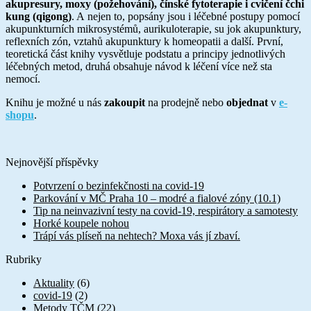
akupresury, moxy (požehování), čínské fytoterapie i cvičení čchi
kung (qigong)
. A nejen to, popsány jsou i léčebné postupy pomocí
akupunkturních mikrosystémů, aurikuloterapie, su jok akupunktury,
reflexních zón, vztahů akupunktury k homeopatii a další. První,
teoretická část knihy vysvětluje podstatu a principy jednotlivých
léčebných metod, druhá obsahuje návod k léčení více než sta
nemocí.
Knihu je možné u nás
zakoupit
na prodejně nebo
objednat
v
e-
shopu
.
Nejnovější příspěvky
Potvrzení o bezinfekčnosti na covid-19
Parkování v MČ Praha 10 – modré a fialové zóny (10.1)
Tip na neinvazivní testy na covid-19, respirátory a samotesty
Horké koupele nohou
Trápí vás plíseň na nehtech? Moxa vás jí zbaví.
Rubriky
Aktuality
(6)
covid-19
(2)
Metody TČM
(22)