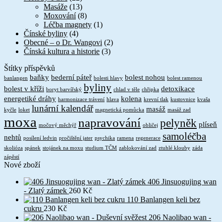
Masáže
(13)
Moxování
(8)
Léčba magnety
(1)
Čínské byliny
(4)
Obecné – o Dr. Wangovi
(2)
Čínská kultura a historie
(3)
Štítky příspěvků
baňky
bederní páteř
bolest nohou
banlangen
bolesti hlavy
bolest ramenou
byliny
bolest v kříži
detoxikace
boryt barvířský
chlad v těle
chřipka
energetiké dráhy
kolena
harmonizace trávení
hlava
krevní tlak
kustovnice
kvaša
lunární kalendář
masáž
kyčle
loket
magnetická pomůcka
masáž zad
moxa
napravování
pelyněk
plíseň
močový měchýř
obličej
samoléčba
nehtů
posílení ledvin
pročištění jater
psychika
ramena
regenerace
skolióza
spánek
stojánek na moxu
studium TČM
zablokování zad
ztuhlé klouby
záda
zápěstí
Nové zboží
406 Jinsuogujing wan
- Zlatý zámek
260
Kč
110 Banlangen keli bez
cukru
230
Kč
206 Naolibao wan -