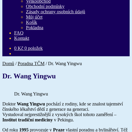
Velkoobchod
Obchodní podmínky
Zásady ochrany osobních údajů
Můj účet
Košík
Pokladna
FAQ
Kontakt
0
Kč
0 položek
Domů
/
Poradna TČM
/
Dr. Wang Yingwu
Dr. Wang Yingwu
Dr. Wang Yingwu
Doktor
Wang Yingwu
pochází z rodiny, kde se znalost tajemství
čínského lékařství dědí z generace na generaci.
Vystudoval nejprestižnější z vysokých škol tohoto zaměření –
Institut tradiční medicíny
v Pekingu.
Od roku
1995
provozuje v
Praze
vlastní poradnu a bylinářství. Též