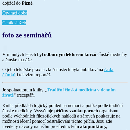
dojíždí do
Plzně
.
Otvírací doba
Ceník služeb
foto ze seminářů
V minulých letech byl
odborným lektorem kurzů
čínské medicíny
a čínské masáže.
O jeho lékařské praxi a zkušenostech byla publikována
řada
článků
i televizní reportáž.
Je spoluautorem knihy „
Tradiční čínská medicína v denním
životě
“ (receptář).
Kniha předkládá logický pohled na nemoci a potíže podle tradiční
čínské medicíny. Vysvětluje
příčiny vzniku poruch
organismu
podle východních filozofických náhledů a zároveň poukazuje na
možnosti léčení pomocí odstraňování těchto příčin. Jsou zde
uvedeny návody na léčbu prostřednictvím
akupunktury,