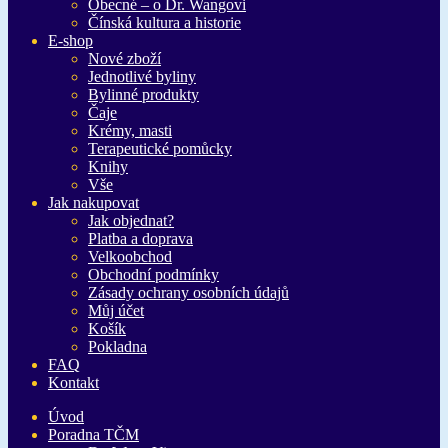
Obecné – o Dr. Wangovi
Čínská kultura a historie
E-shop
Nové zboží
Jednotlivé byliny
Bylinné produkty
Čaje
Krémy, masti
Terapeutické pomůcky
Knihy
Vše
Jak nakupovat
Jak objednat?
Platba a doprava
Velkoobchod
Obchodní podmínky
Zásady ochrany osobních údajů
Můj účet
Košík
Pokladna
FAQ
Kontakt
Úvod
Poradna TČM