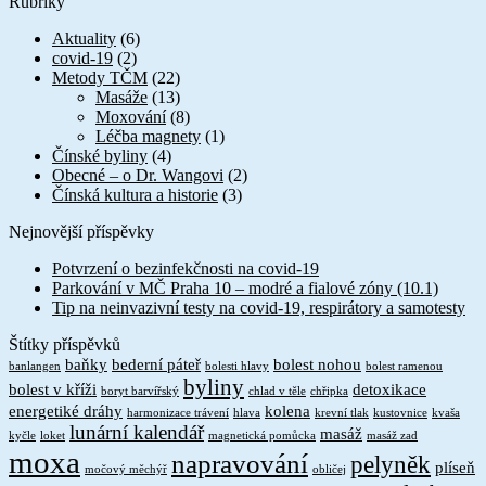
Rubriky
Aktuality
(6)
covid-19
(2)
Metody TČM
(22)
Masáže
(13)
Moxování
(8)
Léčba magnety
(1)
Čínské byliny
(4)
Obecné – o Dr. Wangovi
(2)
Čínská kultura a historie
(3)
Nejnovější příspěvky
Potvrzení o bezinfekčnosti na covid-19
Parkování v MČ Praha 10 – modré a fialové zóny (10.1)
Tip na neinvazivní testy na covid-19, respirátory a samotesty
Štítky příspěvků
baňky
bederní páteř
bolest nohou
banlangen
bolesti hlavy
bolest ramenou
byliny
bolest v kříži
detoxikace
boryt barvířský
chlad v těle
chřipka
energetiké dráhy
kolena
harmonizace trávení
hlava
krevní tlak
kustovnice
kvaša
lunární kalendář
masáž
kyčle
loket
magnetická pomůcka
masáž zad
moxa
napravování
pelyněk
plíseň
močový měchýř
obličej