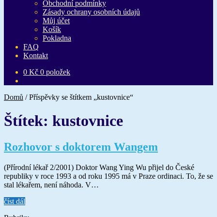
Obchodní podmínky
Zásady ochrany osobních údajů
Můj účet
Košík
Pokladna
FAQ
Kontakt
0
Kč
0 položek
Domů
/
Příspěvky se štítkem „kustovnice“
Štítek:
kustovnice
Rozhovor s doktorem Wangem
(Přírodní lékař 2/2001) Doktor Wang Ying Wu přijel do České
republiky v roce 1993 a od roku 1995 má v Praze ordinaci. To, že se
stal lékařem, není náhoda. V…
číst dál