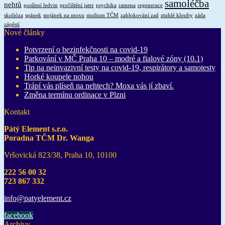
samoléčba
nehtů
posílení ledvin
pročištění jater
psychika
ramena
regenerace
skolióza
spánek
stojánek na moxu
studium TČM
zablokování zad
ztuhlé klouby
záda
zápěstí
Nové články
Potvrzení o bezinfekčnosti na covid-19
Parkování v MČ Praha 10 – modré a fialové zóny (10.1)
Tip na neinvazivní testy na covid-19, respirátory a samotesty
Horké koupele nohou
Trápí vás plíseň na nehtech? Moxa vás jí zbaví.
Změna termínu ordinace v Plzni
Kontakt
Pátý Element s.r.o.
Poradna TČM Dr. Wanga
Vršovická 823/38, Praha 10, 10100
222 56 00 32
723 867 332
info@pat
yelement
.cz
facebook
Archivy