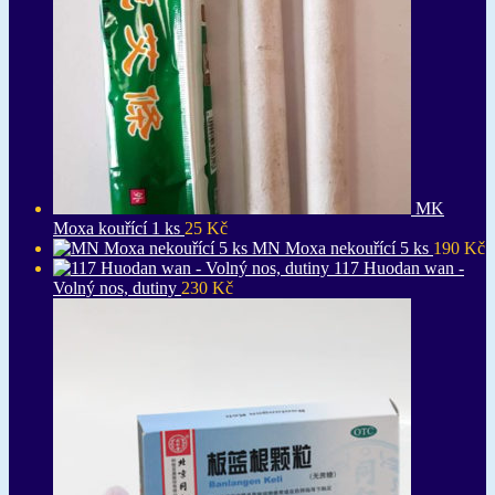
MK
Moxa kouřící 1 ks
25
Kč
MN Moxa nekouřící 5 ks
190
Kč
117 Huodan wan -
Volný nos, dutiny
230
Kč