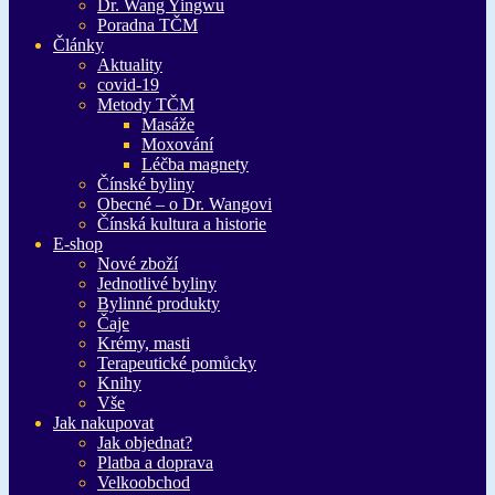
Dr. Wang Yingwu
Poradna TČM
Články
Aktuality
covid-19
Metody TČM
Masáže
Moxování
Léčba magnety
Čínské byliny
Obecné – o Dr. Wangovi
Čínská kultura a historie
E-shop
Nové zboží
Jednotlivé byliny
Bylinné produkty
Čaje
Krémy, masti
Terapeutické pomůcky
Knihy
Vše
Jak nakupovat
Jak objednat?
Platba a doprava
Velkoobchod