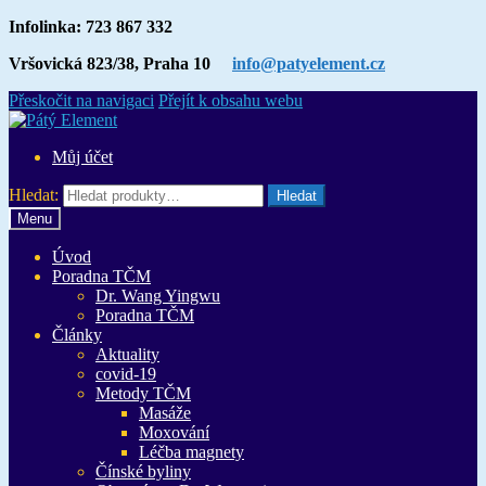
Infolinka: 723 867 332
Vršovická 823/38, Praha 10
info@patyelement.cz
Přeskočit na navigaci
Přejít k obsahu webu
Můj účet
Hledat:
Hledat
Menu
Úvod
Poradna TČM
Dr. Wang Yingwu
Poradna TČM
Články
Aktuality
covid-19
Metody TČM
Masáže
Moxování
Léčba magnety
Čínské byliny