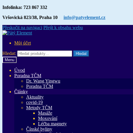
Infolinka: 723 867 332
Vršovická 823/38, Praha 10
info@patyelement.cz
Přeskočit na navigaci
Přejít k obsahu webu
Můj účet
Hledat:
Hledat
Menu
Úvod
Poradna TČM
Dr. Wang Yingwu
Poradna TČM
Články
Aktuality
covid-19
Metody TČM
Masáže
Moxování
Léčba magnety
Čínské byliny