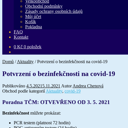
Velkoobchod
Obchodní podmínky
Zásady ochrany osobních údajů
Můj účet
Košík
Pokladna
FAQ
Kontakt
0
Kč
0 položek
Domů
/
Aktuality
/
Potvrzení o bezinfekčnosti na covid-19
Potvrzení o bezinfekčnosti na covid-19
Publikováno
4.5.2021
5.11.2021
Autor
Andrea Chenová
Obchod podle kategorií
Aktuality
,
covid-19
Poradna TČM: OTVEVŘENO OD 3. 5. 2021
Bezinfekčnost
můžete prokázat:
PCR testem (platnost 72 hodin)
POC antigenním testem (24 hodin)