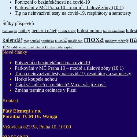
Potvrzení o bezinfekčnosti na covid-19
Parkování v MČ Praha 10 – modré a fialové zóny (10.1)
Tip na neinvazivní testy na covid-19, respirátory a samotesty
Štítky příspěvků
baňky
bederní páteř
bolest nohou
bolest
banlangen
bolesti hlavy
bolest ramenou
moxa
na
kalendář
masáž
magnetická pomůcka
masáž zad
močový měchýř
TČM
zablokování zad
ztuhlé klouby
záda
zápěstí
Nové články
Potvrzení o bezinfekčnosti na covid-19
Parkování v MČ Praha 10 – modré a fialové zóny (10.1)
Tip na neinvazivní testy na covid-19, respirátory a samotesty
Horké koupele nohou
Trápí vás plíseň na nehtech? Moxa vás jí zbaví.
Změna termínu ordinace v Plzni
Kontakt
Pátý Element s.r.o.
Poradna TČM Dr. Wanga
Vršovická 823/38, Praha 10, 10100