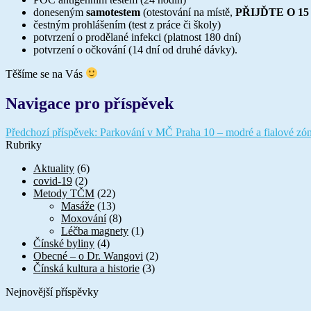
doneseným
samotestem
(otestování na místě,
PŘIJĎTE O 1
čestným prohlášením (test z práce či školy)
potvrzení o prodělané infekci (platnost 180 dní)
potvrzení o očkování (14 dní od druhé dávky).
Těšíme se na Vás
Navigace pro příspěvek
Předchozí příspěvek:
Parkování v MČ Praha 10 – modré a fialové zón
Rubriky
Aktuality
(6)
covid-19
(2)
Metody TČM
(22)
Masáže
(13)
Moxování
(8)
Léčba magnety
(1)
Čínské byliny
(4)
Obecné – o Dr. Wangovi
(2)
Čínská kultura a historie
(3)
Nejnovější příspěvky