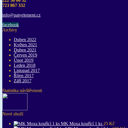
222 56 00 32
723 867 332
info@pat
yelement
.cz
facebook
Archivy
Duben 2022
Květen 2021
Duben 2021
Červen 2019
Únor 2019
Leden 2018
Listopad 2017
Říjen 2017
Září 2017
Statistika návštěvnosti
Nové zboží
MK Moxa kouřící 1 ks
25
Kč