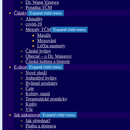
Dr. Wang Yingwu
Poradna TČM
Články
Expand child menu
Aktuality
covid-19
Metody TČM
Expand child menu
Masáže
Moxování
Léčba magnety
Čínské byliny
Obecné – o Dr. Wangovi
Čínská kultura a historie
E-shop
Expand child menu
Nové zboží
Jednotlivé byliny
Bylinné produkty
Čaje
Krémy, masti
Terapeutické pomůcky
Knihy
Vše
Jak nakupovat
Expand child menu
Jak objednat?
Platba a doprava