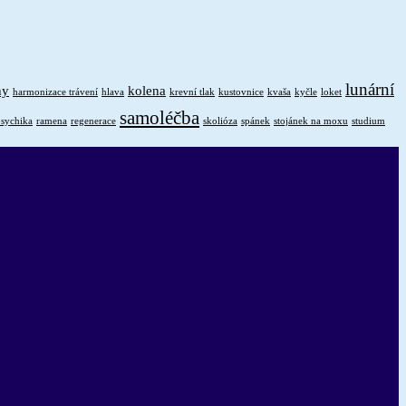
lunární
hy
kolena
harmonizace trávení
hlava
krevní tlak
kustovnice
kvaša
kyčle
loket
samoléčba
psychika
ramena
regenerace
skolióza
spánek
stojánek na moxu
studium