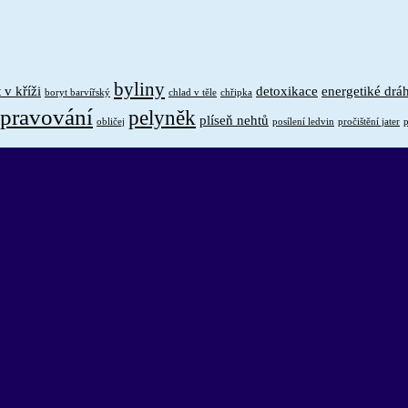
byliny
 v kříži
detoxikace
energetiké drá
boryt barvířský
chlad v těle
chřipka
pravování
pelyněk
plíseň nehtů
obličej
posílení ledvin
pročištění jater