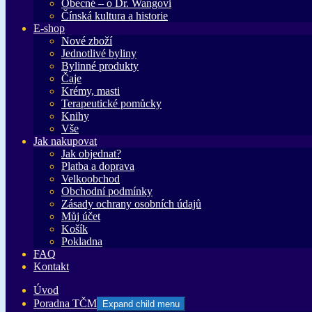
Obecné – o Dr. Wangovi
Čínská kultura a historie
E-shop
Nové zboží
Jednotlivé byliny
Bylinné produkty
Čaje
Krémy, masti
Terapeutické pomůcky
Knihy
Vše
Jak nakupovat
Jak objednat?
Platba a doprava
Velkoobchod
Obchodní podmínky
Zásady ochrany osobních údajů
Můj účet
Košík
Pokladna
FAQ
Kontakt
Úvod
Poradna TČM
Expand child menu