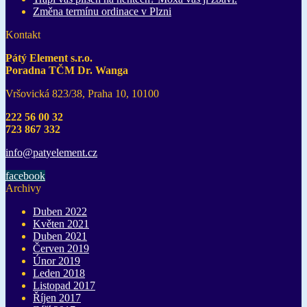
Změna termínu ordinace v Plzni
Kontakt
Pátý Element s.r.o.
Poradna TČM Dr. Wanga
Vršovická 823/38, Praha 10, 10100
222 56 00 32
723 867 332
info@pat
yelement
.cz
facebook
Archivy
Duben 2022
Květen 2021
Duben 2021
Červen 2019
Únor 2019
Leden 2018
Listopad 2017
Říjen 2017