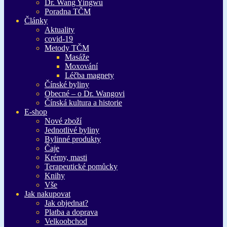
Dr. Wang Yingwu
Poradna TČM
Články
Aktuality
covid-19
Metody TČM
Masáže
Moxování
Léčba magnety
Čínské byliny
Obecné – o Dr. Wangovi
Čínská kultura a historie
E-shop
Nové zboží
Jednotlivé byliny
Bylinné produkty
Čaje
Krémy, masti
Terapeutické pomůcky
Knihy
Vše
Jak nakupovat
Jak objednat?
Platba a doprava
Velkoobchod