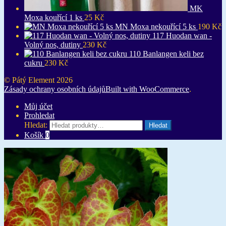
MK
Moxa kouřící 1 ks
25
Kč
MN Moxa nekouřící 5 ks
190
Kč
117 Huodan wan -
Volný nos, dutiny
230
Kč
110 Banlangen keli bez
cukru
230
Kč
© Pátý Element 2026
Zásady ochrany osobních údajů
Built with WooCommerce
.
Můj účet
Prohledat
Hledat:
Hledat
Košík
0