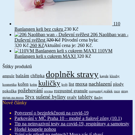
110
Banlangen keli bez cukru
230
Kč
206 Naolibao wan -
Duševní svěžest
320
Kč
Původní cena byla:
320 Kč.
260
Kč
Aktuální cena je: 260 Kč.
110VM
Banlangen keli s cukrem MAXI
320
Kč
Štítky produktů
doplněk stravy
balzám
chřipka
ampule
kapsle
klouby
kuličky
moxa
nachlazení
kořen
list
plody
kosmetika
krém
květ
požehování
rozpustné granule
pokožka
revma
rozpustný prášek
ruce
sirup
sušené byliny
Styx
tablety
svaly
stojan na moxu
šlachy
Nové články
Potvrzení o bezinfekčnosti na covid-19
Parkování v MČ Praha 10 – modré a fialové zóny (10.1)
Tip na neinvazivní testy na covid-19, respirátory a samotesty
Horké koupele nohou
Trápí vás plíseň na nehtech? Moxa vás jí zbaví.