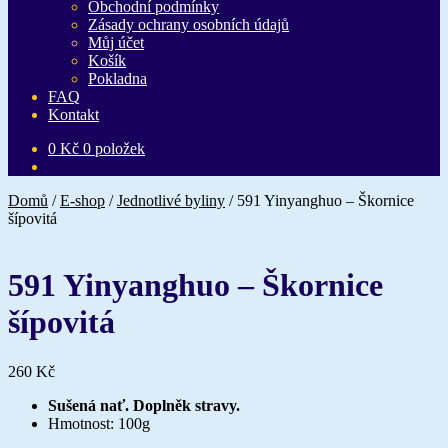
Obchodní podmínky
Zásady ochrany osobních údajů
Můj účet
Košík
Pokladna
FAQ
Kontakt
0
Kč
0 položek
Domů
/
E-shop
/
Jednotlivé byliny
/
591 Yinyanghuo – Škornice
šípovitá
591 Yinyanghuo – Škornice
šípovitá
260
Kč
Sušená nať. Doplněk stravy.
Hmotnost: 100g