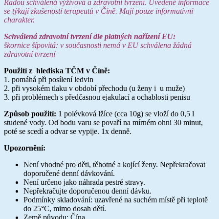
Radou schválená výživová a zdravotní tvrzení. Uvedené informace
se týkají zkušeností terapeutů v Číně. Mají pouze informativní
charakter.
Schválená zdravotní tvrzení dle platných nařízení EU:
škornice šípovitá: v současnosti nemá v EU schválena žádná
zdravotní tvrzení
Použití z hlediska TČM v Číně:
1. pomáhá při posílení ledvin
2. při vysokém tlaku v období přechodu (u ženy i u muže)
3. při problémech s předčasnou ejakulací a ochablosti penisu
Způsob použití:
1 polévková lžíce (cca 10g) se vloží do 0,5 l
studené vody. Od bodu varu se povaří na mírném ohni 30 minut,
poté se scedí a odvar se vypije. 1x denně.
Upozornění:
Není vhodné pro děti, těhotné a kojící ženy. Nepřekračovat
doporučené denní dávkování.
Není určeno jako náhrada pestré stravy.
Nepřekračujte doporučenou denní dávku.
Podmínky skladování: uzavřené na suchém místě při teplotě
do 25°C, mimo dosah dětí.
Země původu: Čína