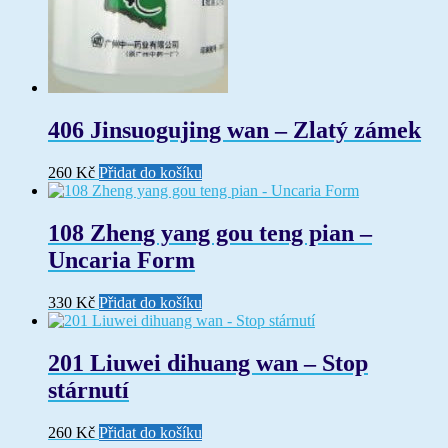
406 Jinsuogujing wan – Zlatý zámek
260
Kč
Přidat do košíku
108 Zheng yang gou teng pian –
Uncaria Form
330
Kč
Přidat do košíku
201 Liuwei dihuang wan – Stop
stárnutí
260
Kč
Přidat do košíku