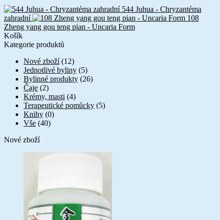
544 Juhua - Chryzantéma
zahradní
108
Zheng yang gou teng pian - Uncaria Form
Košík
Kategorie produktů
Nové zboží
(12)
Jednotlivé byliny
(5)
Bylinné produkty
(26)
Čaje
(2)
Krémy, masti
(4)
Terapeutické pomůcky
(5)
Knihy
(0)
Vše
(40)
Nové zboží