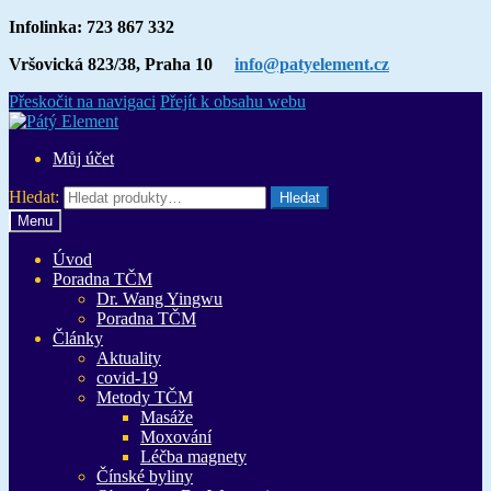
Infolinka: 723 867 332
Vršovická 823/38, Praha 10
info@patyelement.cz
Přeskočit na navigaci
Přejít k obsahu webu
Můj účet
Hledat:
Hledat
Menu
Úvod
Poradna TČM
Dr. Wang Yingwu
Poradna TČM
Články
Aktuality
covid-19
Metody TČM
Masáže
Moxování
Léčba magnety
Čínské byliny