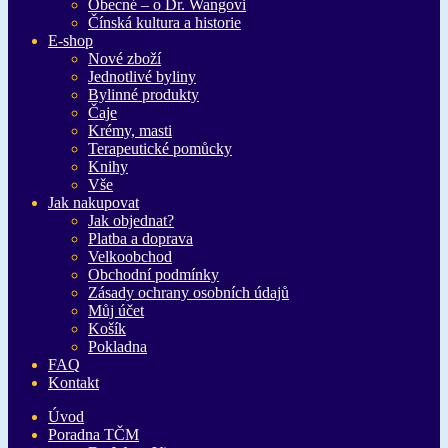
Obecné – o Dr. Wangovi
Čínská kultura a historie
E-shop
Nové zboží
Jednotlivé byliny
Bylinné produkty
Čaje
Krémy, masti
Terapeutické pomůcky
Knihy
Vše
Jak nakupovat
Jak objednat?
Platba a doprava
Velkoobchod
Obchodní podmínky
Zásady ochrany osobních údajů
Můj účet
Košík
Pokladna
FAQ
Kontakt
Úvod
Poradna TČM