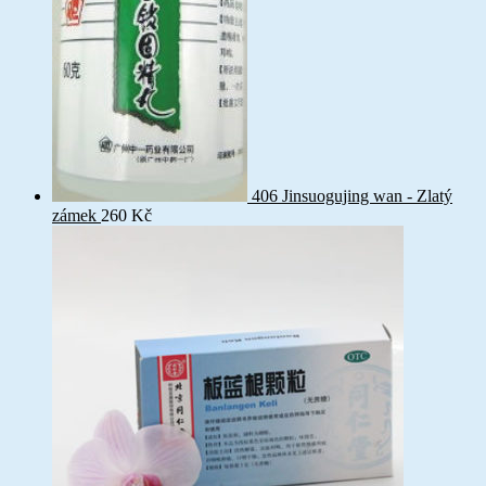
406 Jinsuogujing wan - Zlatý
zámek
260
Kč