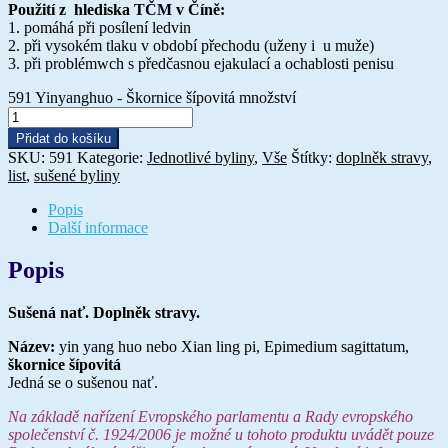
Použití z hlediska TČM v Číně:
1. pomáhá při posílení ledvin
2. při vysokém tlaku v období přechodu (uženy i u muže)
3. při problémwch s předčasnou ejakulací a ochablosti penisu
591 Yinyanghuo - Škornice šípovitá množství
Přidat do košíku
SKU:
591
Kategorie:
Jednotlivé byliny
,
Vše
Štítky:
doplněk stravy
,
list
,
sušené byliny
Popis
Další informace
Popis
Sušená nať. Doplněk stravy.
Název:
yin yang huo nebo Xian ling pi, Epimedium sagittatum,
škornice šípovitá
Jedná se o sušenou nať.
Na základě nařízení Evropského parlamentu a Rady evropského
společenství č. 1924/2006 je možné u tohoto produktu uvádět pouze