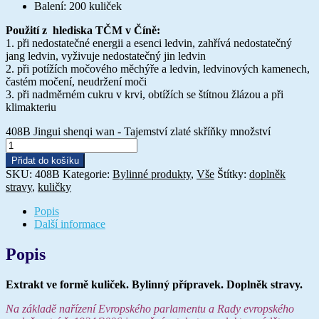
Balení: 200 kuliček
Použití z hlediska TČM v Číně:
1. při nedostatečné energii a esenci ledvin, zahřívá nedostatečný
jang ledvin, vyživuje nedostatečný jin ledvin
2. při potížích močového měchýře a ledvin, ledvinových kamenech,
častém močení, neudržení moči
3. při nadměrném cukru v krvi, obtížích se štítnou žlázou a při
klimakteriu
408B Jingui shenqi wan - Tajemství zlaté skříňky množství
Přidat do košíku
SKU:
408B
Kategorie:
Bylinné produkty
,
Vše
Štítky:
doplněk
stravy
,
kuličky
Popis
Další informace
Popis
Extrakt ve formě kuliček. Bylinný přípravek. Doplněk stravy.
Na základě nařízení Evropského parlamentu a Rady evropského