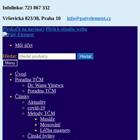
Infolinka: 723 867 332
Vršovická 823/38, Praha 10
info@patyelement.cz
Přeskočit na navigaci
Přejít k obsahu webu
Můj účet
Hledat:
Hledat
Menu
Úvod
Poradna TČM
Dr. Wang Yingwu
Poradna TČM
Články
Aktuality
covid-19
Metody TČM
Masáže
Moxování
Léčba magnety
Čínské byliny