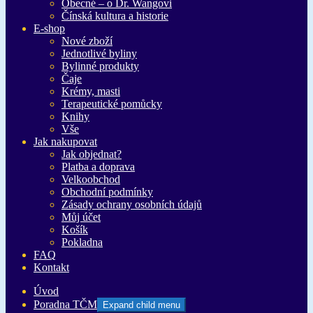
Obecné – o Dr. Wangovi
Čínská kultura a historie
E-shop
Nové zboží
Jednotlivé byliny
Bylinné produkty
Čaje
Krémy, masti
Terapeutické pomůcky
Knihy
Vše
Jak nakupovat
Jak objednat?
Platba a doprava
Velkoobchod
Obchodní podmínky
Zásady ochrany osobních údajů
Můj účet
Košík
Pokladna
FAQ
Kontakt
Úvod
Poradna TČM
Expand child menu