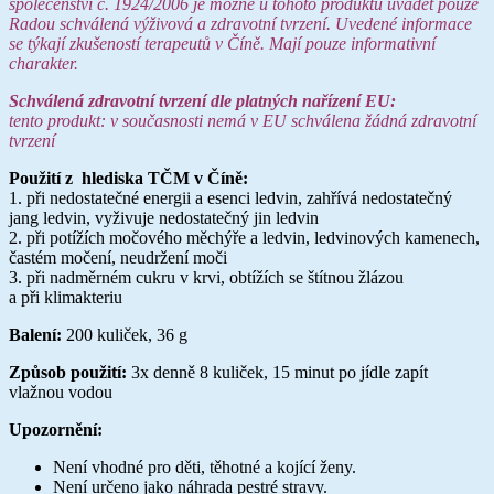
společenství č. 1924/2006 je možné u tohoto produktu uvádět pouze
Radou schválená výživová a zdravotní tvrzení. Uvedené informace
se týkají zkušeností terapeutů v Číně. Mají pouze informativní
charakter.
Schválená zdravotní tvrzení dle platných nařízení EU:
tento produkt: v současnosti nemá v EU schválena žádná zdravotní
tvrzení
Použití z hlediska TČM v Číně:
1. při nedostatečné energii a esenci ledvin, zahřívá nedostatečný
jang ledvin, vyživuje nedostatečný jin ledvin
2. při potížích močového měchýře a ledvin, ledvinových kamenech,
častém močení, neudržení moči
3. při nadměrném cukru v krvi, obtížích se štítnou žlázou
a při klimakteriu
Balení:
200 kuliček, 36 g
Způsob použití:
3x denně 8 kuliček, 15 minut po jídle zapít
vlažnou vodou
Upozornění:
Není vhodné pro děti, těhotné a kojící ženy.
Není určeno jako náhrada pestré stravy.