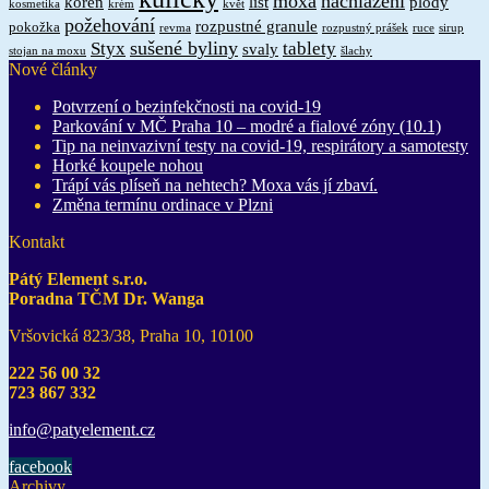
moxa
nachlazení
kořen
list
plody
kosmetika
krém
květ
požehování
rozpustné granule
pokožka
revma
rozpustný prášek
ruce
sirup
sušené byliny
Styx
tablety
svaly
stojan na moxu
šlachy
Nové články
Potvrzení o bezinfekčnosti na covid-19
Parkování v MČ Praha 10 – modré a fialové zóny (10.1)
Tip na neinvazivní testy na covid-19, respirátory a samotesty
Horké koupele nohou
Trápí vás plíseň na nehtech? Moxa vás jí zbaví.
Změna termínu ordinace v Plzni
Kontakt
Pátý Element s.r.o.
Poradna TČM Dr. Wanga
Vršovická 823/38, Praha 10, 10100
222 56 00 32
723 867 332
info@pat
yelement
.cz
facebook
Archivy