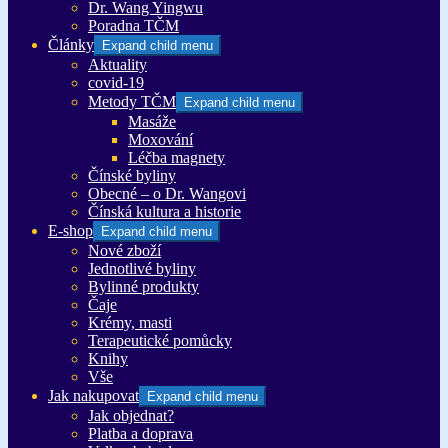
Dr. Wang Yingwu
Poradna TČM
Články
Expand child menu
Aktuality
covid-19
Metody TČM
Expand child menu
Masáže
Moxování
Léčba magnety
Čínské byliny
Obecné – o Dr. Wangovi
Čínská kultura a historie
E-shop
Expand child menu
Nové zboží
Jednotlivé byliny
Bylinné produkty
Čaje
Krémy, masti
Terapeutické pomůcky
Knihy
Vše
Jak nakupovat
Expand child menu
Jak objednat?
Platba a doprava