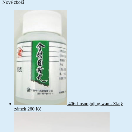
Nové zboží
406 Jinsuogujing wan - Zlatý
zámek
260
Kč