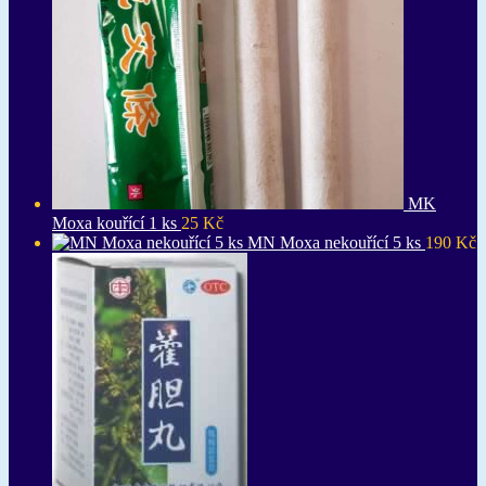
MK
Moxa kouřící 1 ks
25
Kč
MN Moxa nekouřící 5 ks
190
Kč