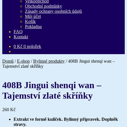
Velkoobchod
Obchodní podmínky
Zásady ochrany osobních údajů
Můj účet
Košík
Pokladna
FAQ
Kontakt
0
Kč
0 položek
Domů
/
E-shop
/
Bylinné produkty
/
408B Jingui shenqi wan –
Tajemství zlaté skříňky
408B Jingui shenqi wan –
Tajemství zlaté skříňky
260
Kč
Extrakt ve formě kuliček. Bylinný přípravek. Doplněk
stravy.