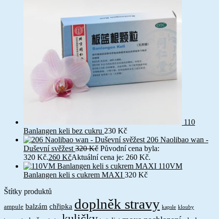
110
Banlangen keli bez cukru
230
Kč
206 Naolibao wan -
Duševní svěžest
320
Kč
Původní cena byla:
320 Kč.
260
Kč
Aktuální cena je: 260 Kč.
110VM
Banlangen keli s cukrem MAXI
320
Kč
Štítky produktů
doplněk stravy
balzám
chřipka
ampule
kapsle
klouby
kuličky