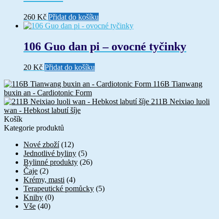
260
Kč
Přidat do košíku
106 Guo dan pi – ovocné tyčinky
20
Kč
Přidat do košíku
116B Tianwang
buxin an - Cardiotonic Form
211B Neixiao luoli
wan - Hebkost labutí šíje
Košík
Kategorie produktů
Nové zboží
(12)
Jednotlivé byliny
(5)
Bylinné produkty
(26)
Čaje
(2)
Krémy, masti
(4)
Terapeutické pomůcky
(5)
Knihy
(0)
Vše
(40)